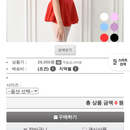
상세보기
상품가 :
28,000
원
적립금:240원
배송비 :
(조건)
!
지역별
!
사이즈 :
총 상품 금액
0
원
구매하기
장바구니
관심상품