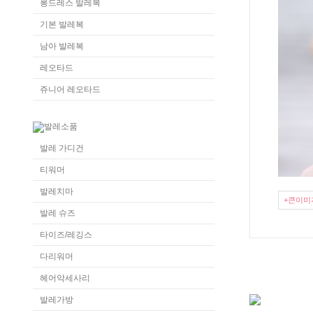
롱드레스 발레복
기본 발레복
남아 발레복
레오타드
쥬니어 레오타드
발레 가디건
티워머
발레치마
+큰이미
발레 슈즈
타이즈/레깅스
다리워머
헤어악세사리
발레가방