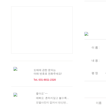
이 름 :
내 용 :
도매에 관한 문의는
평 정
아래 번호로 전화주세요!
Tel. 031-8011-2320
좋아요`~~
예뻐요. 흔하지않고 볼수록...
모델사진이 없어서 반신반...
이름