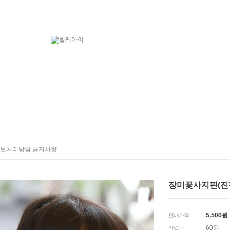
보처리방침 공지사항
장미꽃사지핀(진
5,500
원
판매가격
60원
적립금