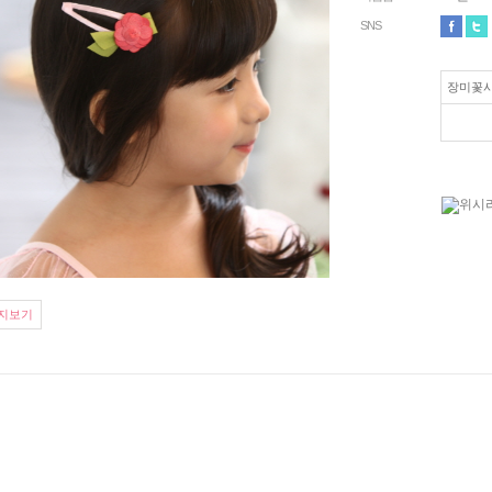
SNS
장미꽃사
지보기